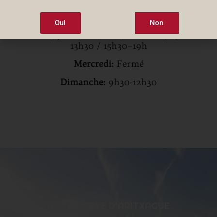
HORAIRES
Lundi:
15h30–19h
Oui
Non
Mardi, Jeudi, Vendredi, Samedi:
9h30–
13h30 / 15h30–19h
Mercredi:
Fermé
Dimanche:
9h30-12h30
NOTRE CAVE D’ARITXAGUE